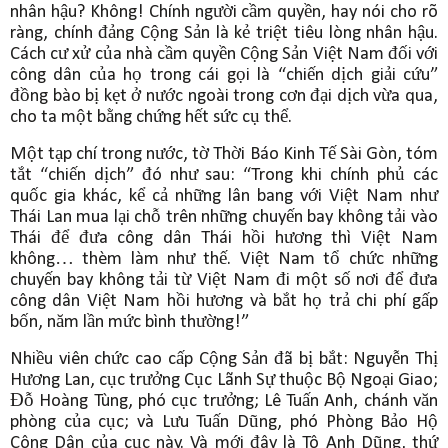
nhân hậu? Không! Chính người cầm quyền, hay nói cho rõ
ràng, chính đảng Cộng Sản là kẻ triệt tiêu lòng nhân hậu.
Cách cư xử của nhà cầm quyền Cộng Sản Việt Nam đối với
công dân của họ trong cái gọi là “chiến dịch giải cứu”
đồng bào bị kẹt ở nước ngoài trong cơn đại dịch vừa qua,
cho ta một bằng chứng hết sức cụ thể.
Một tạp chí trong nước, tờ Thời Báo Kinh Tế Sài Gòn, tóm
tắt “chiến dịch” đó như sau: “Trong khi chính phủ các
quốc gia khác, kể cả những lân bang với Việt Nam như
Thái Lan mua lại chỗ trên những chuyến bay không tải vào
Thái để đưa công dân Thái hồi hương thì Việt Nam
không… thèm làm như thế. Việt Nam tổ chức những
chuyến bay không tải từ Việt Nam đi một số nơi để đưa
công dân Việt Nam hồi hương và bắt họ trả chi phí gấp
bốn, năm lần mức bình thường!”
Nhiều viên chức cao cấp Cộng Sản đã bị bắt: Nguyễn Thị
Hương Lan, cục trưởng Cục Lãnh Sự thuộc Bộ Ngoại Giao;
Đỗ Hoàng Tùng, phó cục trưởng; Lê Tuấn Anh, chánh văn
phòng của cục; và Lưu Tuấn Dũng, phó Phòng Bảo Hộ
Công Dân của cục này. Và mới đây là Tô Anh Dũng, thứ