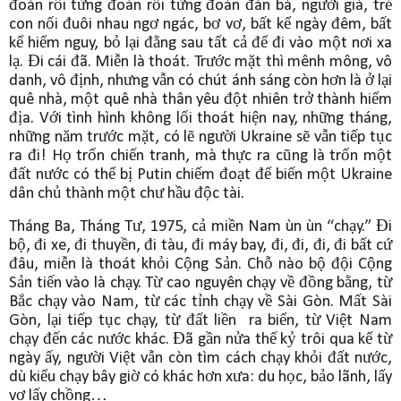
đoàn rồi từng đoàn rồi từng đoàn đàn bà, người già, trẻ
con nối đuôi nhau ngơ ngác, bơ vơ, bất kể ngày đêm, bất
kể hiểm nguy, bỏ lại đằng sau tất cả để đi vào một nơi xa
lạ. Đi cái đã. Miễn là thoát. Trước mặt thì mênh mông, vô
danh, vô định, nhưng vẫn có chút ánh sáng còn hơn là ở lại
quê nhà, một quê nhà thân yêu đột nhiên trở thành hiểm
địa. Với tình hình không lối thoát hiện nay, những tháng,
những năm trước mặt, có lẽ người Ukraine sẽ vẫn tiếp tục
ra đi! Họ trốn chiến tranh, mà thực ra cũng là trốn một
đất nước có thể bị Putin chiếm đoạt để biến một Ukraine
dân chủ thành một chư hầu độc tài.
Tháng Ba, Tháng Tư, 1975, cả miền Nam ùn ùn “chạy.” Đi
bộ, đi xe, đi thuyền, đi tàu, đi máy bay, đi, đi, đi, đi bất cứ
đâu, miễn là thoát khỏi Cộng Sản. Chỗ nào bộ đội Cộng
Sản tiến vào là chạy. Từ cao nguyên chạy về đồng bằng, từ
Bắc chạy vào Nam, từ các tỉnh chạy về Sài Gòn. Mất Sài
Gòn, lại tiếp tục chạy, từ đất liền ra biển, từ Việt Nam
chạy đến các nước khác. Đã gần nửa thế kỷ trôi qua kể từ
ngày ấy, người Việt vẫn còn tìm cách chạy khỏi đất nước,
dù kiểu chạy bây giờ có khác hơn xưa: du học, bảo lãnh, lấy
vợ lấy chồng…